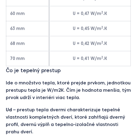
2
60 mm
U = 0,47 W/m
.K
2
63 mm
U = 0,45 W/m
.K
2
68 mm
U = 0,42 W/m
.K
2
70 mm
U = 0,41 W/m
.K
Čo je tepelný prestup
Ide o množstvo tepla, ktoré prejde prvkom, jednotkou
prestupu tepla je W/m2K. Čím je hodnota menšia, tým
prvok udrží v interiéri viac tepla.
Ud
– prestup tepla dvermi charakterizuje tepelné
vlastnosti kompletných dverí, ktoré zahŕňajú dverný
profil, dvernú výplň a tepelno-izolačné vlastnosti
prahu dverí.