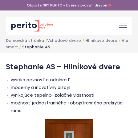
Objavte SKY PERITO – Dvere s pravým drevom
Domovská stránka
/
Vchodové dvere
/
Hliníkové dvere
/
Alu
smart
/
Stephanie AS
1
/
Stephanie AS – Hliníkové dvere
1
vysoká pevnosť a odolnosť
moderný a inovatívny dizajn
vynikajúce tepelno-izolačné vlastnosti
možnosť jednostranného i obojstranného prekrytia
rámu