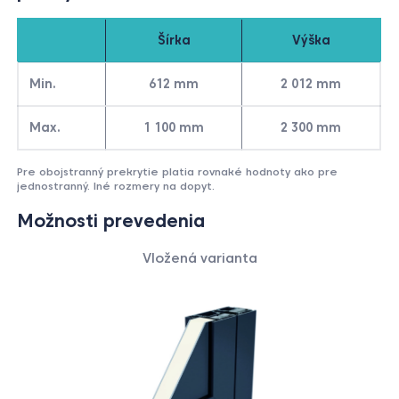
Šírka
Výška
Min.
612 mm
2 012 mm
Max.
1 100 mm
2 300 mm
Pre obojstranný prekrytie platia rovnaké hodnoty ako pre
jednostranný. Iné rozmery na dopyt.
Možnosti prevedenia
Vložená
varianta