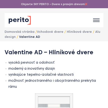
Objavte SKY PERITO – Dvere s pravým drevom
Domovská stránka
/
Vchodové dvere
/
Hliníkové dvere
/
Alu
design
/
Valentine AD
1
/
Valentine AD – Hliníkové dvere
1
vysoká pevnosť a odolnosť
moderný a inovatívny dizajn
vynikajúce tepelno-izolačné vlastnosti
možnosť jednostranného i obojstranného prekrytia
rámu