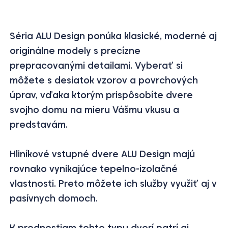
Séria ALU Design ponúka klasické, moderné aj
originálne modely s precízne
prepracovanými detailami. Vyberať si
môžete s desiatok vzorov a povrchových
úprav, vďaka ktorým prispôsobíte dvere
svojho domu na mieru Vášmu vkusu a
predstavám.
Hliníkové vstupné dvere ALU Design majú
rovnako vynikajúce tepelno-izolačné
vlastnosti. Preto môžete ich služby využiť aj v
pasívnych domoch.
K prednostiam tohto typu dverí patrí aj