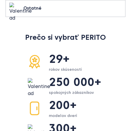
Ostatné
Prečo si vybrať PERITO
29+
rokov skúseností
250 000+
spokojných zákazníkov
200+
modelov dverí
300+