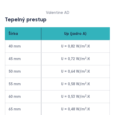
Valentine AD
Tepelný prestup
Šírka
Up (jadro A)
2
40 mm
U = 0,82 W/m
.K
2
45 mm
U = 0,72 W/m
.K
2
50 mm
U = 0,64 W/m
.K
2
55 mm
U = 0,58 W/m
.K
2
60 mm
U = 0,53 W/m
.K
2
65 mm
U = 0,48 W/m
.K