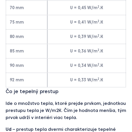
2
70 mm
U = 0,45 W/m
.K
2
75 mm
U = 0,41 W/m
.K
2
80 mm
U = 0,39 W/m
.K
2
85 mm
U = 0,36 W/m
.K
2
90 mm
U = 0,34 W/m
.K
2
92 mm
U = 0,33 W/m
.K
Čo je tepelný prestup
Ide o množstvo tepla, ktoré prejde prvkom, jednotkou
prestupu tepla je W/m2K. Čím je hodnota menšia, tým
prvok udrží v interiéri viac tepla.
Ud
– prestup tepla dvermi charakterizuje tepelné