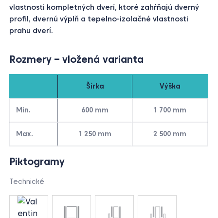
vlastnosti kompletných dverí, ktoré zahŕňajú dverný
profil, dvernú výplň a tepelno-izolačné vlastnosti
prahu dverí.
Rozmery – vložená varianta
Šírka
Výška
Min.
600 mm
1 700 mm
Max.
1 250 mm
2 500 mm
Piktogramy
Technické