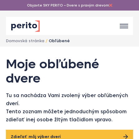
Objavte SKY PERITO – Dvere s pravým drevom
Domovská stránka
/
Obľúbené
1
Moje obľúbené
/
1
dvere
Tu sa nachádza Vami zvolený výber obľúbených
dverí.
Tento zoznam môžete jednoduchým spôsobom
zdieľať inej osobe žltým tlačidlom vpravo.
Zdieľať môj výber dverí