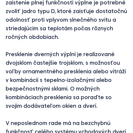
zaistenie plnej funkčnosti výplne je potrebné
zvoliť jadro typu D, ktoré zaisťuje dostatočnú
odolnosť proti vplyvom slnečného svitu a
striedajúcim sa teplotám počas rôznych
ročných obdobiach.
Presklenie dverných výplní je realizované
dvojsklom častejšie trojsklom, s možnosťou
voľby ornamentného presklenia alebo vitráží
v kombinácii s tepelno-izolačnými alebo
bezpečnostnými sklami. O možných
kombináciach presklenia sa poraďte so
svojim dodávateľom okien a dverí.
V neposlednom rade má na bezchybnú
funkčnosť celého systému vchodových dverí