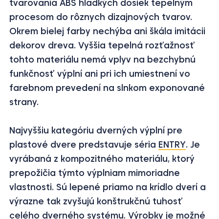
tvarovania ABS hladkých dosiek tepelným
procesom do rôznych dizajnových tvarov.
Okrem bielej farby nechýba ani škála imitácii
dekorov dreva. Vyššia tepelná rozťažnosť
tohto materiálu nemá vplyv na bezchybnú
funkčnosť výplní ani pri ich umiestnení vo
farebnom prevedení na slnkom exponované
strany.
Najvyššiu kategóriu dverných výplní pre
plastové dvere predstavuje séria
ENTRY
. Je
vyrábaná z kompozitného materiálu, ktorý
prepožičia týmto výplniam mimoriadne
vlastnosti. Sú lepené priamo na krídlo dverí a
výrazne tak zvyšujú konštrukčnú tuhosť
celého dverného systému. Výrobky je možné