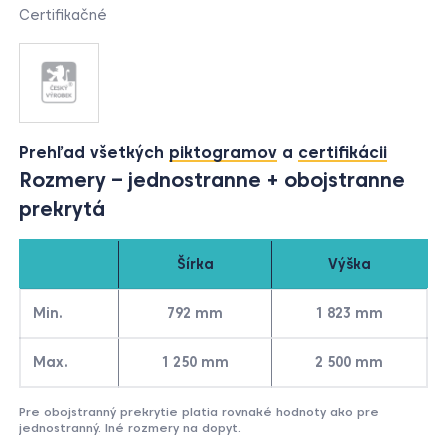
Certifikačné
Prehľad všetkých
piktogramov
a
certifikácii
Rozmery – jednostranne + obojstranne
prekrytá
Šírka
Výška
Min.
792 mm
1 823 mm
Max.
1 250 mm
2 500 mm
Pre obojstranný prekrytie platia rovnaké hodnoty ako pre
jednostranný. Iné rozmery na dopyt.