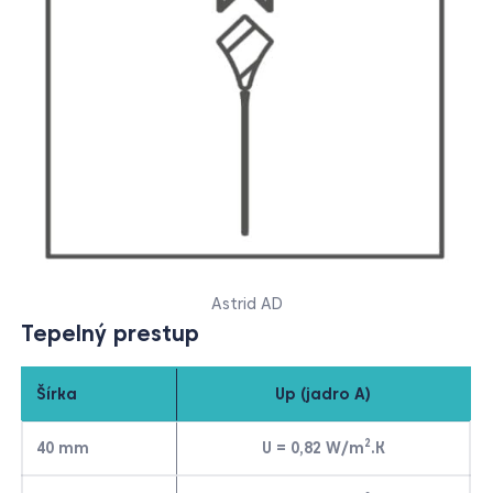
Astrid AD
Tepelný prestup
Šírka
Up (jadro A)
2
40 mm
U = 0,82 W/m
.K