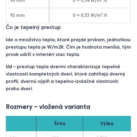
90 mm
U = 0,34 W/m
.K
2
92 mm
U = 0,33 W/m
.K
Čo je tepelný prestup
Ide o množstvo tepla, ktoré prejde prvkom, jednotkou
prestupu tepla je W/m2K. Čím je hodnota menšia, tým
prvok udrží v interiéri viac tepla.
Ud
– prestup tepla dvermi charakterizuje tepelné
vlastnosti kompletných dverí, ktoré zahŕňajú dverný
profil, dvernú výplň a tepelno-izolačné vlastnosti
prahu dverí.
Rozmery – vložená varianta
Šírka
Výška