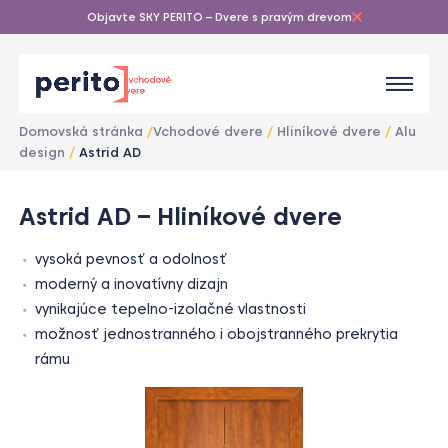
Objavte SKY PERITO – Dvere s pravým drevom
Domovská stránka
/
Vchodové dvere
/
Hliníkové dvere
/
Alu
design
/
Astrid AD
1
/
Astrid AD – Hliníkové dvere
1
vysoká pevnosť a odolnosť
moderný a inovatívny dizajn
vynikajúce tepelno-izolačné vlastnosti
možnosť jednostranného i obojstranného prekrytia
rámu